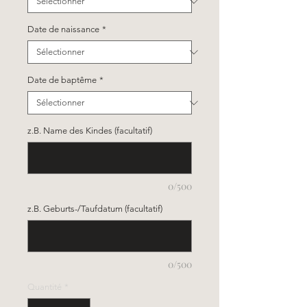
Date de naissance
*
Date de baptême
*
z.B. Name des Kindes (facultatif)
0/500
z.B. Geburts-/Taufdatum (facultatif)
0/500
Quantité
*