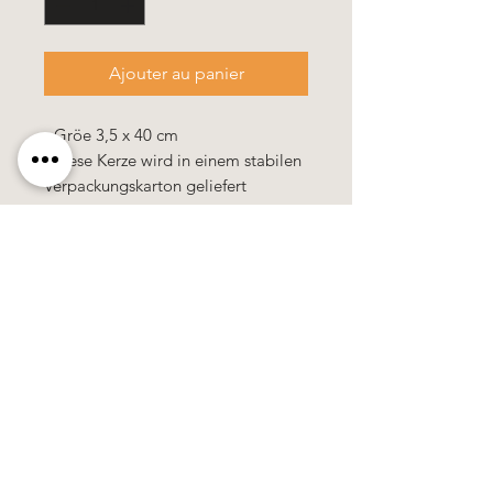
Ajouter au panier
- Gröe 3,5 x 40 cm
- diese Kerze wird in einem stabilen
Verpackungskarton geliefert
Alle Kerzen in gezogener Qualität &
10% Bienenwachs.
100% Handarbeit, alle Motive &
Farben bestehen aus Wachs.
Alle Preise
sind
zuzüglich
Mehrwertsteuer!