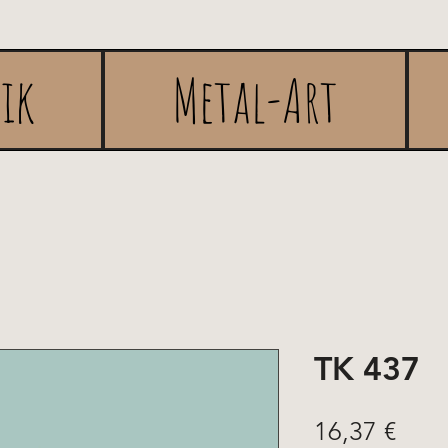
rik
Metal-Art
TK 437
Prix
16,37 €