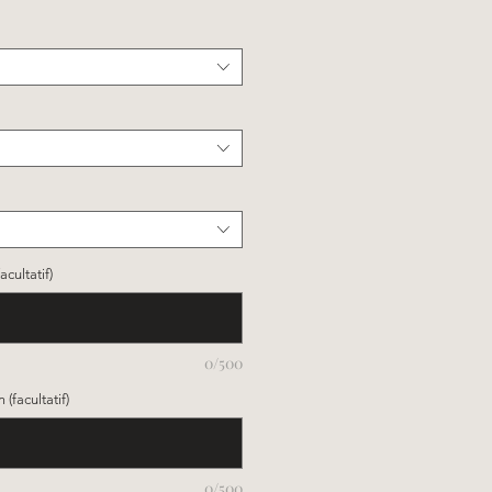
cultatif)
0/500
(facultatif)
0/500