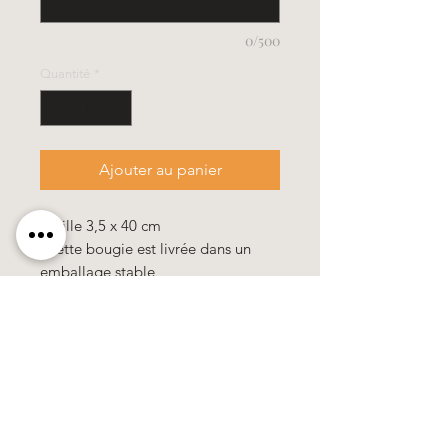
0/500
Quantité
*
Ajouter au panier
- taille 3,5 x 40 cm
- cette bougie est livrée dans un
emballage stable
Toutes nos bougies sont de haute
qualité et contiennent 10% de cire d
´abeille.
100% travail manuel, tous les motifs
& les couleurs se composent de
cire.