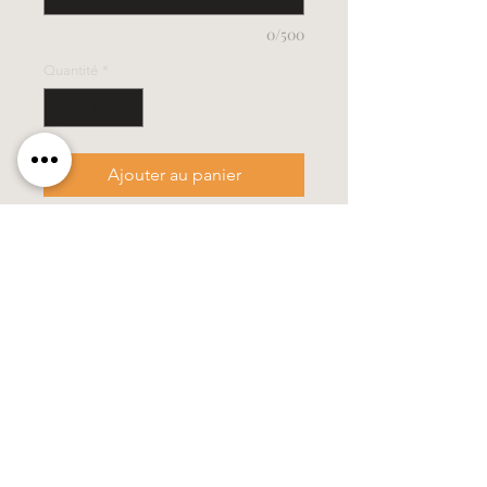
0/500
Quantité
*
Ajouter au panier
- taille 6 x 30 cm
- cette bougie est livrée dans un
emballage stable
- changement de couleur possible
moyennant un supplément
100% fait main