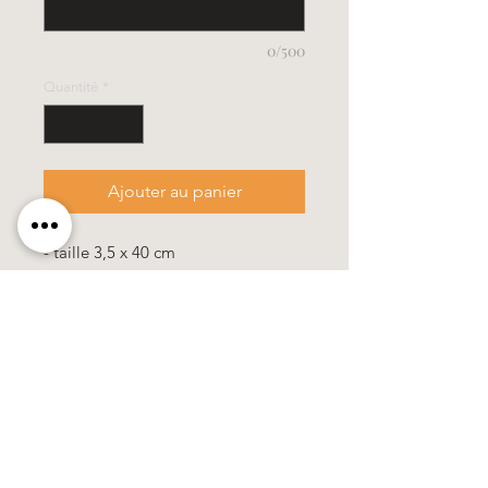
0/500
Quantité
*
Ajouter au panier
- taille 3,5 x 40 cm
- cette bougie est emballé dans un
carton
Toutes nos bougies sont de haute
qualité et contiennent 10% de cire d
´abeille.
100% travail manuel, tous les motifs
& les couleurs se composent de
cire.