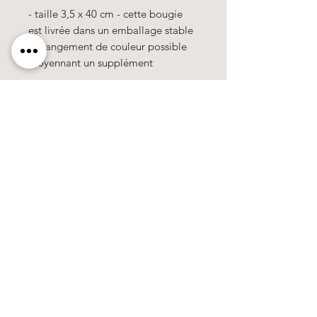
- taille 3,5 x 40 cm - cette bougie
est livrée dans un emballage stable
- changement de couleur possible
moyennant un supplément
Toutes nos bougies sont de haute
qualité et contiennent 10% de cire d
´abeille.
100% travail manuel, tous les motifs
& les couleurs se composent de
cire.
Käerzefabrik Peters, Heiderscheid, Tel.
89
91 97