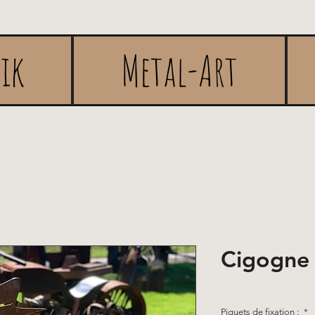
rik
Metal-Art
Cigogne
Piquets de fixation :
*