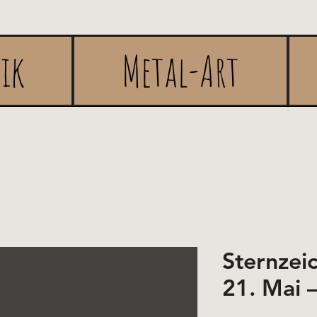
rik
Metal-Art
Sternzei
21. Mai –