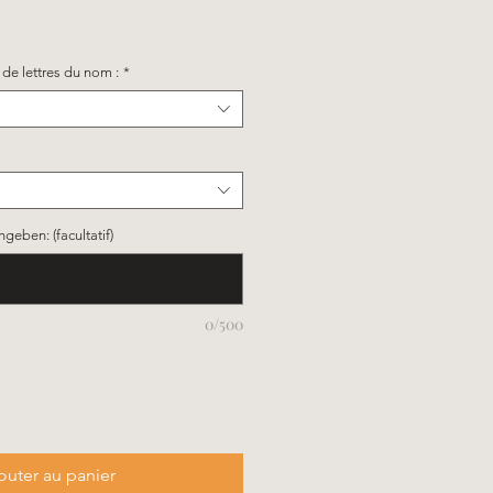
de lettres du nom :
*
ngeben: (facultatif)
0/500
outer au panier