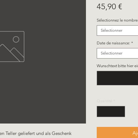
Prix
45,90 €
Sélectionnez le nombre 
Sélectionner
Date de naissance:
*
Sélectionner
Wunschtext bitte hier ei
Quantité
*
Aj
n Teller geliefert und als Geschenk