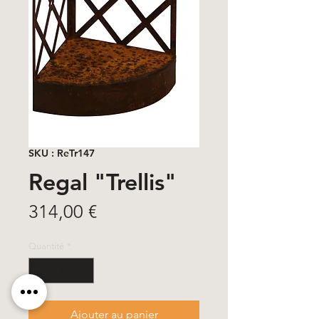
SKU : ReTr147
Regal "Trellis"
Prix
314,00 €
Quantité
*
Ajouter au panier