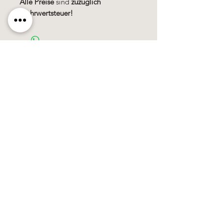
Alle Preise
sind
zuzüglich
Mehrwertsteuer!
Käerzefabrik Peters, Heiderscheid, Tel.
89
91 97
©2020 by Kärzefabrik.