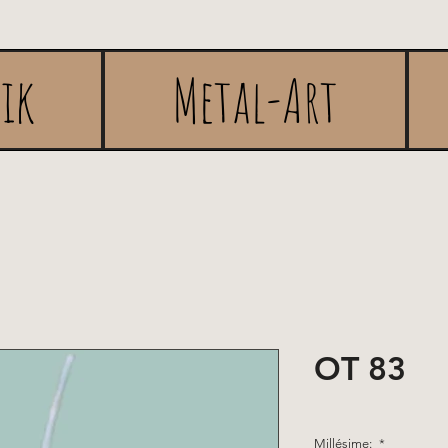
rik
Metal-Art
OT 83
Millésime:
*