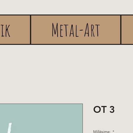
rik
Metal-Art
OT 3
Millésime:
*