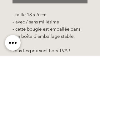
- taille 18 x 6 cm
- avec / sans millésime
- cette bougie est emballée dans
une boîte d'emballage stable.
Tous les prix sont hors TVA !
Käerzefabrik Peters, Heiderscheid, Tel.
89
91 97