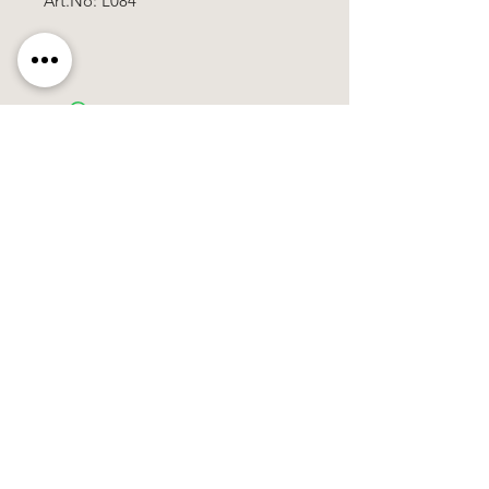
Art.No: L084
Käerzefabrik Peters, Heiderscheid, Tel.
89
91 97