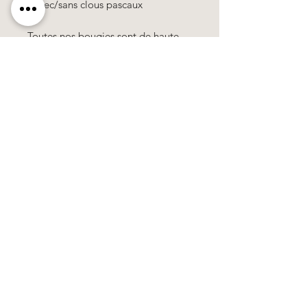
- avec/sans clous pascaux
Toutes nos bougies sont de haute
qualité et contiennent 10% de cire d
´abeille.
100% travail manuel, tous les motifs
& les couleurs se composent de
cire.
Käerzefabrik Peters, Heiderscheid, Tel.
89
91 97