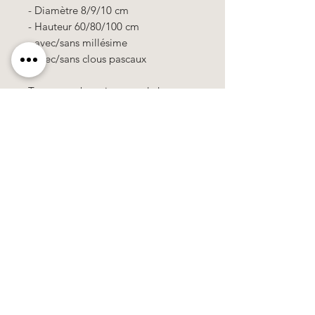
- Diamètre 8/9/10 cm
- Hauteur 60/80/100 cm
- avec/sans millésime
- avec/sans clous pascaux
Toutes nos bougies sont de haute
qualité et contiennent 10% de cire d
´abeille.
100% travail manuel, tous les motifs
& les couleurs se composent de
cire.
Käerzefabrik Peters, Heiderscheid, Tel.
89
91 97