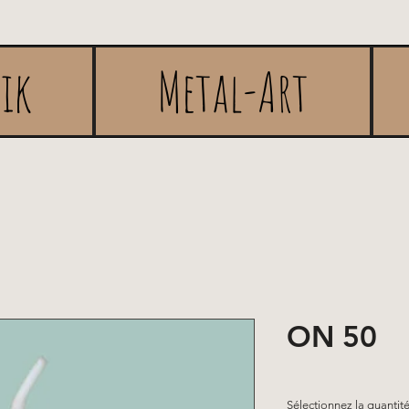
rik
Metal-Art
ON 50
Sélectionnez la quantité