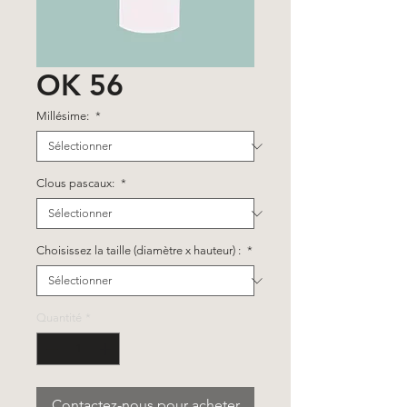
OK 56
Millésime:
*
Clous pascaux:
*
Choisissez la taille (diamètre x hauteur) :
*
Quantité
*
Contactez-nous pour acheter