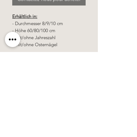
Erhältlich in:
- Durchmesser 8/9/10 cm
- Höhe 60/80/100 cm
- mit/ohne Jahreszahl
- mit/ohne Osternägel
Alle Kerzen in gezogener Qualität &
10% Bienenwachs.
100% Handarbeit, alle Motive &
Farben bestehen aus Wachs.
Alle Preise
sind
zuzüglich
Mehrwertsteuer !
Käerzefabrik Peters, Heiderscheid, Tel.
89