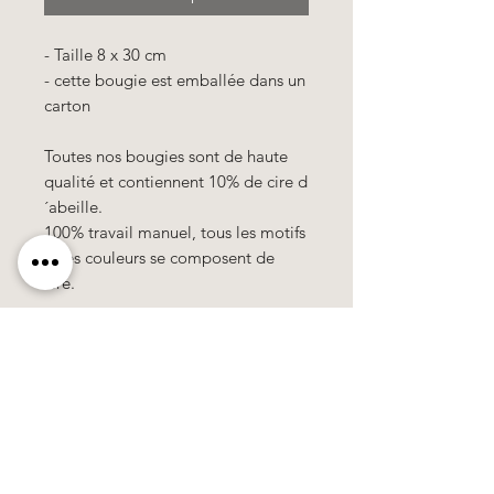
- Taille 8 x 30 cm
- cette bougie est emballée dans un
carton
Toutes nos bougies sont de haute
qualité et contiennent 10% de cire d
´abeille.
100% travail manuel, tous les motifs
& les couleurs se composent de
cire.
Tous les prix
sont
hors TVA !
Käerzefabrik Peters, Heiderscheid, Tel.
89
91 97