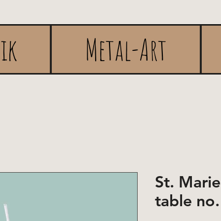
rik
Metal-Art
St. Mari
table no