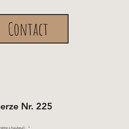
Contact
erze Nr. 225
mètre x hauteur) :
*