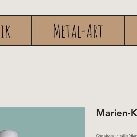
rik
Metal-Art
Marien-K
Choisissez la taille (dia