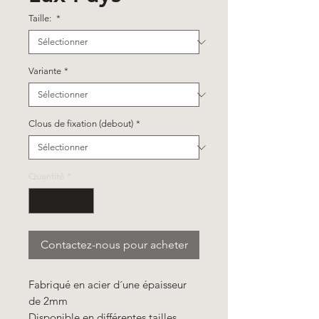
Taille:
*
Variante
*
Clous de fixation (debout)
*
Quantité
*
Contactez-nous pour acheter
Fabriqué en acier d´une épaisseur
de 2mm
Disponible en différentes tailles.