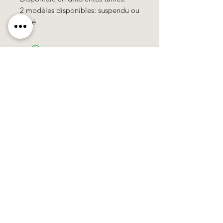
2 modèles disponibles: suspendu ou
posé
Käerzefabrik Peters, Heiderscheid, Tel.
89
91 97
©2020 by Kärzefabrik.