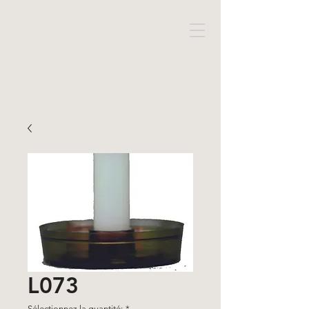
L073
Sélectionnez la quantité:
*