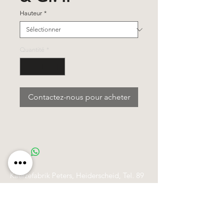
Hauteur
*
Quantité
*
Contactez-nous pour acheter
Käerzefabrik Peters, Heiderscheid, Tel.
89
91 97