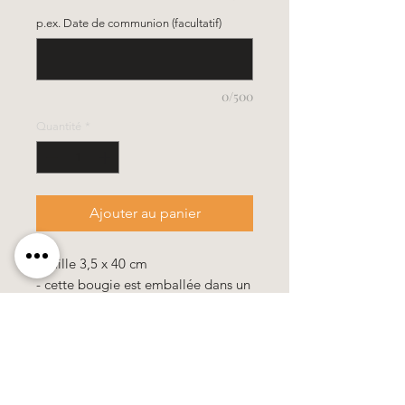
p.ex. Date de communion (facultatif)
0/500
Quantité
*
Ajouter au panier
- Taille 3,5 x 40 cm
- cette bougie est emballée dans un
carton
Toutes nos bougies sont de haute
qualité et contiennent 10% de cire d
´abeille.