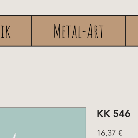
rik
Metal-Art
KK 546
Prix
16,37 €