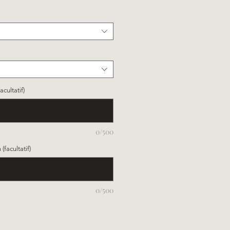
cultatif)
0/500
facultatif)
0/500