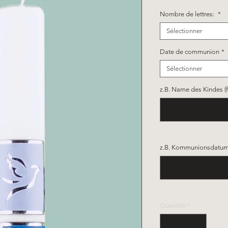
Nombre de lettres:
*
Sélectionner
Date de communion
*
Sélectionner
z.B. Name des Kindes (fa
z.B. Kommunionsdatum (
Quantité
*