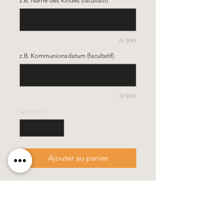
z.B. Name des Kindes (facultatif)
0/500
z.B. Kommunionsdatum (facultatif)
0/500
Quantité
*
Ajouter au panier
- Grösse 3,5 x 40 cm
- diese Kerze wird in einem stabilen
Verpackungskarton geliefert