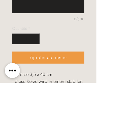
0/500
Quantité
*
Ajouter au panier
- Grösse 3,5 x 40 cm
- diese Kerze wird in einem stabilen
Verpackungskarton geliefert
Alle Kerzen in gezogener Qualität &
10% Bienenwachs.
100% Handarbeit, alle Motive &
Farben bestehen aus Wachs.