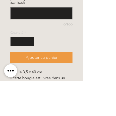
(facultatif)
0/500
Quantité
*
Ajouter au panier
- Taille 3,5 x 40 cm
- cette bougie est livrée dans un
emballage stable
Toutes nos bougies sont de haute
qualité et contiennent 10% de cire d
´abeille.
100% travail manuel, tous les motifs