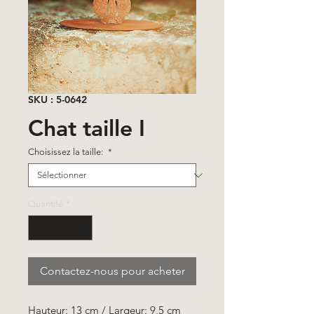
SKU : 5-0642
Chat taille I
Choisissez la taille:
*
Quantité
*
Contactez-nous pour acheter
Hauteur: 13 cm / Largeur: 9,5 cm