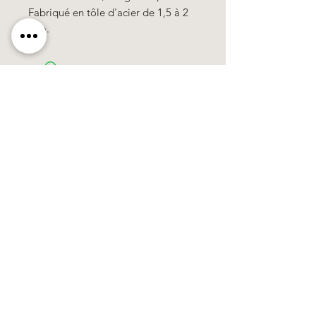
Fabriqué en tôle d'acier de 1,5 à 2
mm.
Käerzefabrik Peters, Heiderscheid, Tel.
89
91 97
©2020 by Kärzefabrik.