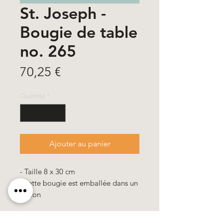
St. Joseph -
Bougie de table
no. 265
Prix
70,25 €
Quantité
*
Ajouter au panier
- Taille 8 x 30 cm
- cette bougie est emballée dans un
carton
Toutes nos bougies sont de haute