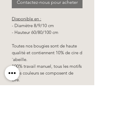
Contactez-nous pour acheter
Disponible en :
- Diamètre 8/9/10 cm
- Hauteur 60/80/100 cm
Toutes nos bougies sont de haute
qualité et contiennent 10% de cire d
´abeille.
100% travail manuel, tous les motifs
& les couleurs se composent de
cire.
Tous les prix
sont
hors TVA !
Käerzefabrik Peters, Heiderscheid, Tel.
89
91 97