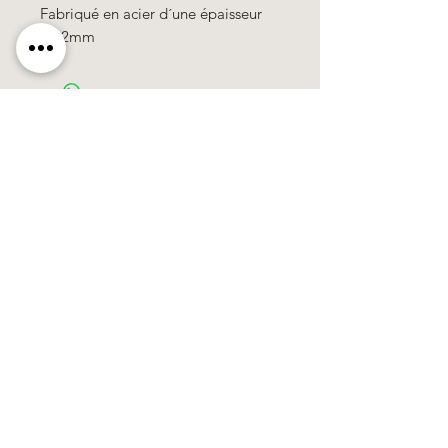
Fabriqué en acier d´une épaisseur
de 2mm
Käerzefabrik Peters, Heiderscheid, Tel.
89
91 97
©2020 by Kärzefabrik.