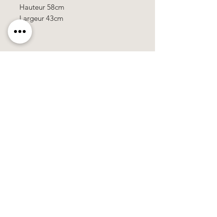
Hauteur 58cm
Largeur 43cm
Käerzefabrik Peters, Heiderscheid, Tel.
89
91 97