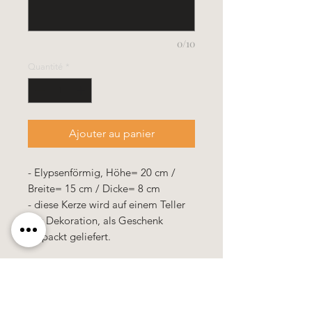
0/10
Quantité
*
Ajouter au panier
- Elypsenförmig, Höhe= 20 cm /
Breite= 15 cm / Dicke= 8 cm
- diese Kerze wird auf einem Teller
mit Dekoration, als Geschenk
verpackt geliefert.
100% Handarbeit, alle Motive &
Farben bestehen aus Wachs.