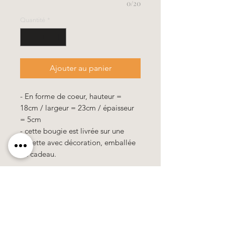
0/20
Quantité
*
Ajouter au panier
- En forme de coeur, hauteur =
18cm / largeur = 23cm / épaisseur
= 5cm
- cette bougie est livrée sur une
assiette avec décoration, emballée
en cadeau.
100% fait main, tous les motifs &
couleurs sont en wax.