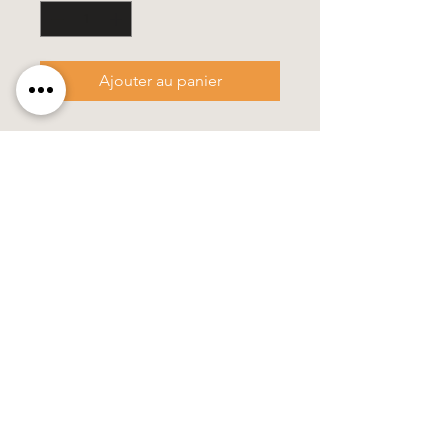
Ajouter au panier
- Format : 8 x 30 cm
- cette bougie est livrée sur une
assiette avec décoration, emballée
en cadeau.
100% fait main, tous les motifs et
couleurs sont en cire.
Käerzefabrik Peters, Heiderscheid, Tel.
89
91 97