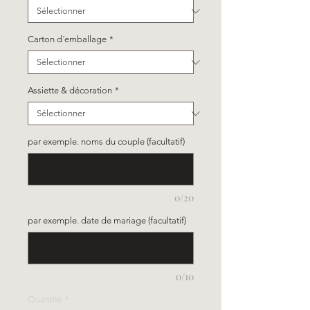
Carton d´emballage
*
Assiette & décoration
*
par exemple. noms du couple (facultatif)
0/20
par exemple. date de mariage (facultatif)
0/10
Quantité
*