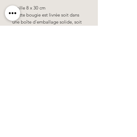
- taille 8 x 30 cm
- cette bougie est livrée soit dans
une boîte d'emballage solide, soit
sur une assiette avec décoration,
emballée comme un cadeau.
100% fait main, tous les motifs & les
couleurs sont constituées de cire.
Käerzefabrik Peters, Heiderscheid, Tel.
89
91 97