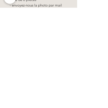
- envoyez-nous la photo par mail
svp.
- Ligne supplémentaire +1€ par
bougie
- DESIGN R2, envoyez-nous le text
par mail svp.
Käerzefabrik Peters, Heiderscheid, Tel.
89
91 97