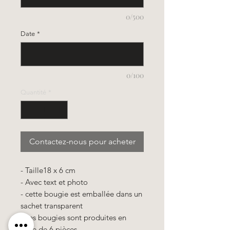
0/500
Date
*
0/100
Quantité
*
Contactez-nous pour acheter
- Taille18 x 6 cm
- Avec text et photo
- cette bougie est emballée dans un
sachet transparent
- ces bougies sont produites en
série de 6 pièces