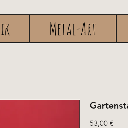
rik
Metal-Art
Gartens
Prix
53,00 €