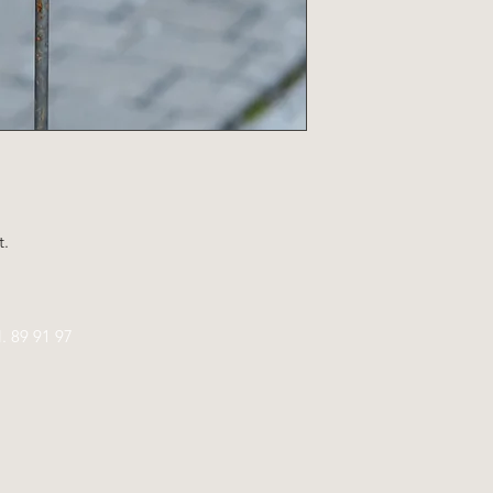
t.
l.
89 91 97