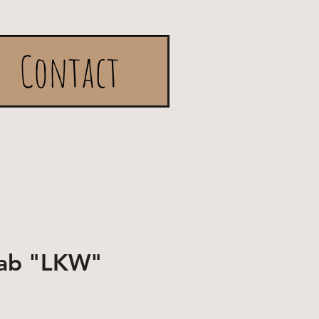
Contact
tab "LKW"