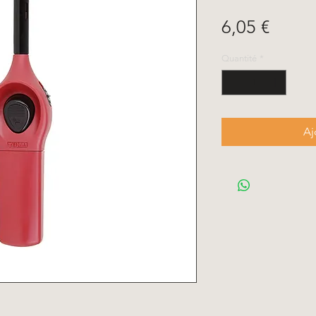
Prix
6,05 €
Quantité
*
Aj