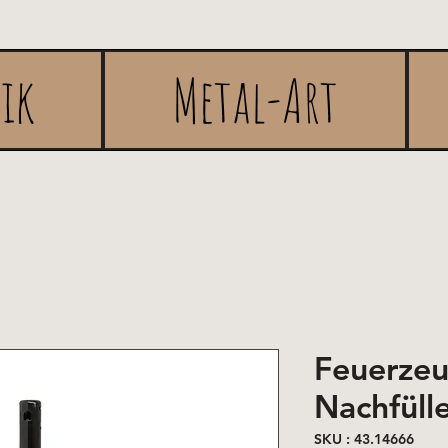
rik
Metal-Art
Feuerze
Nachfüll
SKU : 43.14666