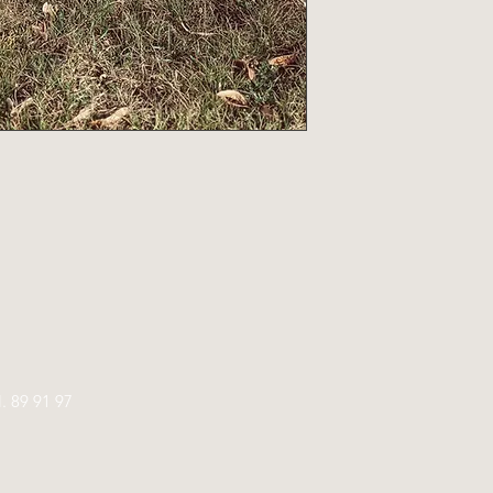
l.
89 91 97