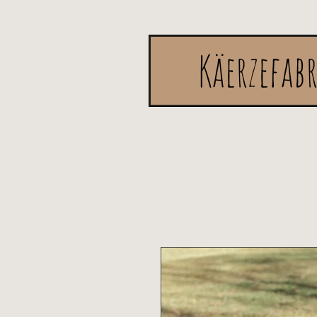
Käerzefab