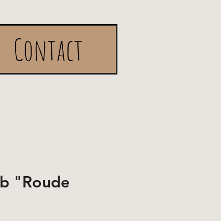
Contact
rb "Roude