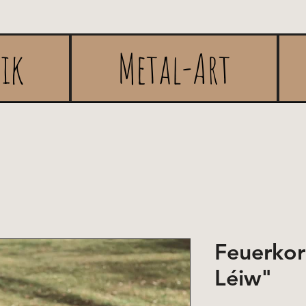
rik
Metal-Art
Feuerko
Léiw"