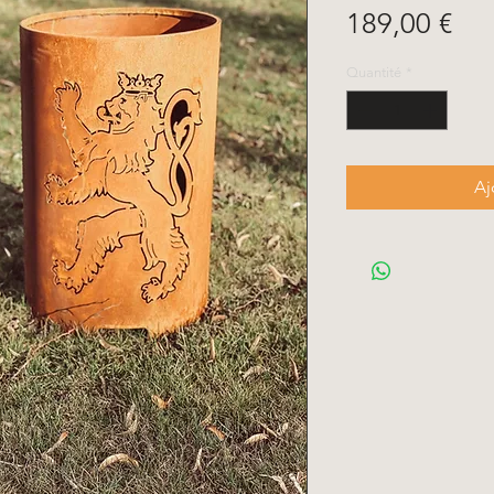
Pri
189,00 €
Quantité
*
Aj