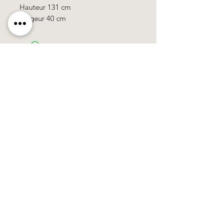
Hauteur 131 cm
Largeur 40 cm
Käerzefabrik Peters, Heiderscheid, Tel.
89
91 97
©2020 by Kärzefabrik.