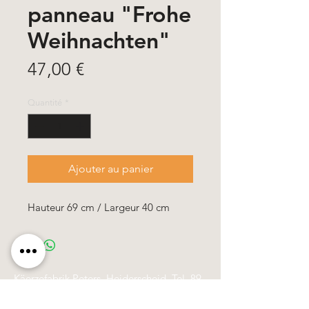
panneau "Frohe
Weihnachten"
Prix
47,00 €
Quantité
*
Ajouter au panier
Hauteur 69 cm / Largeur 40 cm
Käerzefabrik Peters, Heiderscheid, Tel.
89
91 97