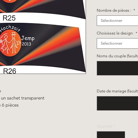
Nombre de pièces :
*
Sélectionner
Choisissez le design:
*
Sélectionner
Noms du couple (faculta
e
Date de mariage (faculta
 un sachet transparent
e 6 pièces
Quantité
*