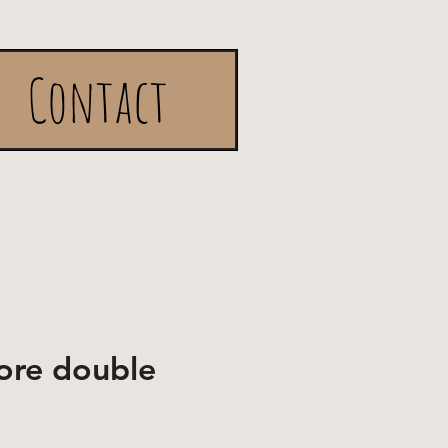
Contact
ore double