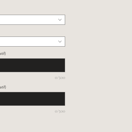
tif)
0/500
tif)
0/500