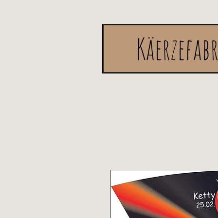
Käerzefab