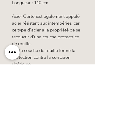
Longueur : 140 cm
Acier Corten
est également appelé
acier résistant aux intempéries, car
ce type d'acier a la propriété de se
recouvrir d'une couche protectrice
de rouille.
Cette couche de rouille forme la
protection contre la corrosion
ultérieure.
Käerzefabrik Peters, Heiderscheid, Tel.
89
91 97