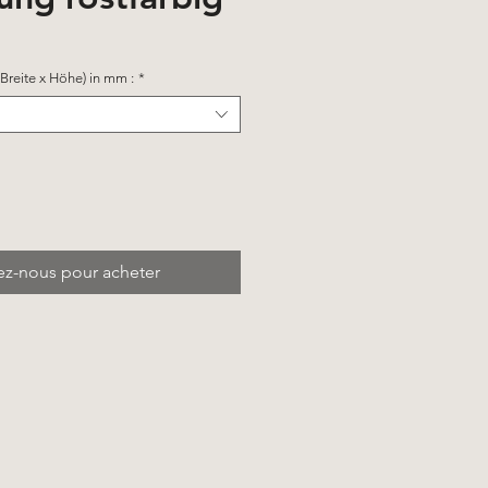
Breite x Höhe) in mm :
*
ez-nous pour acheter