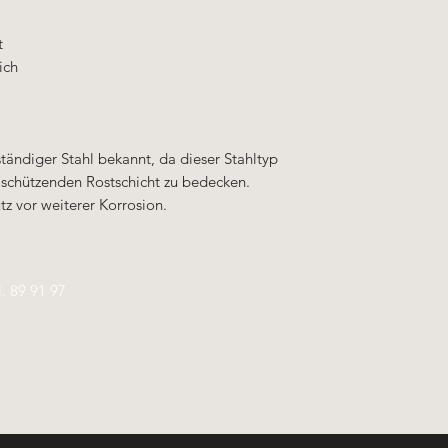
t
ich
ständiger Stahl bekannt, da dieser Stahltyp
r schützenden Rostschicht zu bedecken.
tz vor weiterer Korrosion.
l.
89 91 97