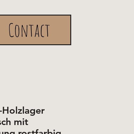
Contact
Holzlager
sch mit
ung rostfarbig