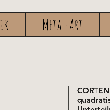
rik
Metal-Art
CORTEN-
quadrati
Unterteil