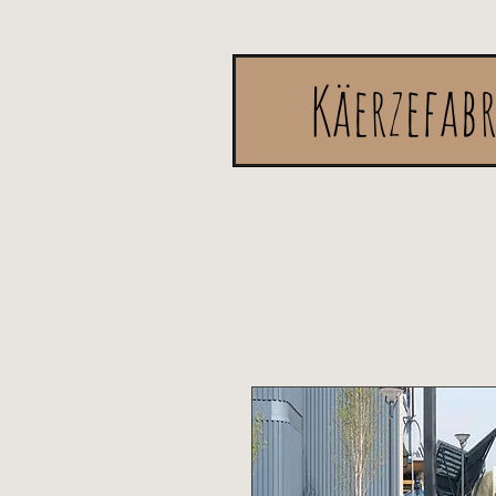
Käerzefab