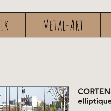
rik
Metal-Art
CORTEN-P
elliptiqu