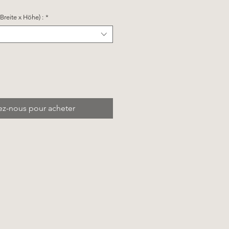
reite x Höhe) :
*
ez-nous pour acheter