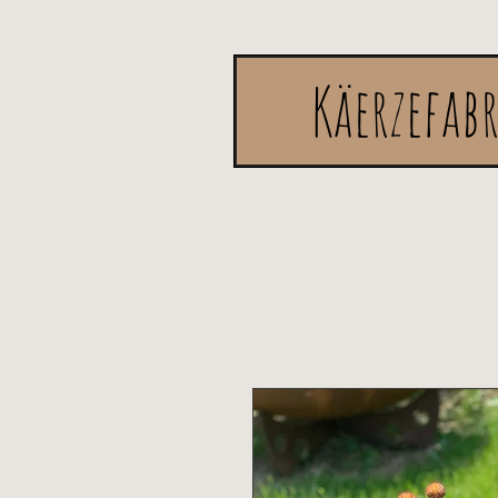
Käerzefab