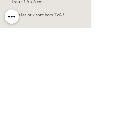
Trou : 1,5 x 6 cm
Tous les prix
sont
hors
TVA !
Käerzefabrik Peters, Heiderscheid, Tel.
89
91 97